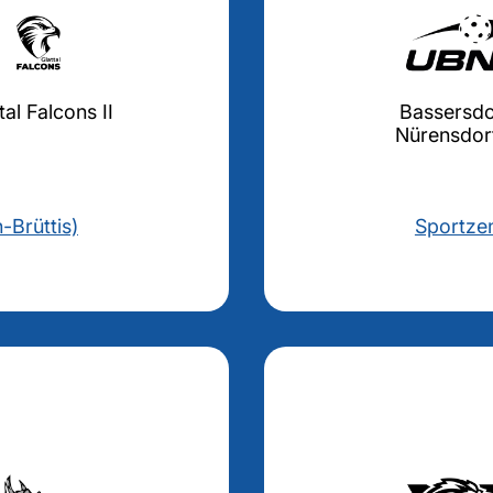
tal Falcons II
Bassersdo
Nürensdorf
-Brüttis)
Sportzen