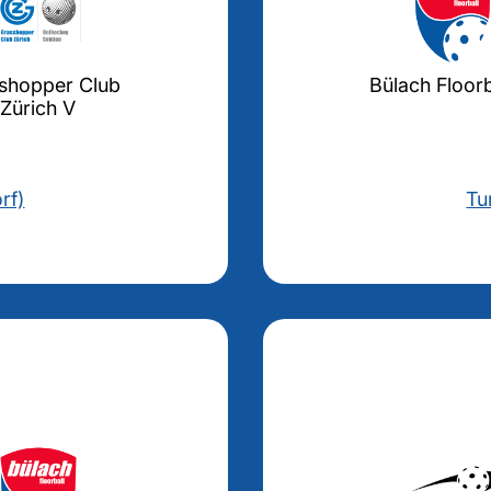
shopper Club
Bülach Floorba
Zürich V
rf)
Tu