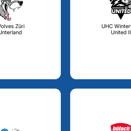
olves Züri
UHC Winter
Unterland
United II