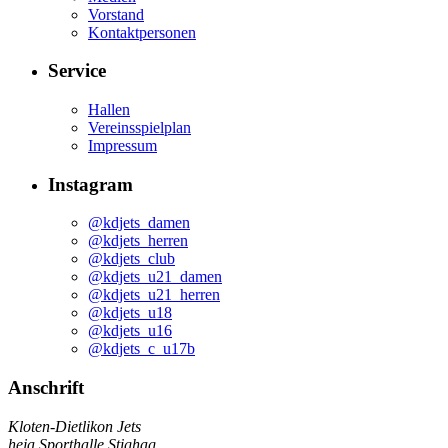
Vorstand
Kontaktpersonen
Service
Hallen
Vereinsspielplan
Impressum
Instagram
@kdjets_damen
@kdjets_herren
@kdjets_club
@kdjets_u21_damen
@kdjets_u21_herren
@kdjets_u18
@kdjets_u16
@kdjets_c_u17b
Anschrift
Kloten-Dietlikon Jets
heja Sporthalle Stighag