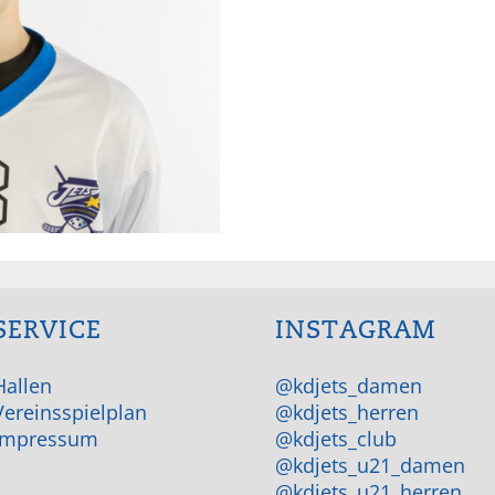
SERVICE
INSTAGRAM
Hallen
@kdjets_damen
Vereinsspielplan
@kdjets_herren
Impressum
@kdjets_club
@kdjets_u21_damen
@kdjets_u21_herren