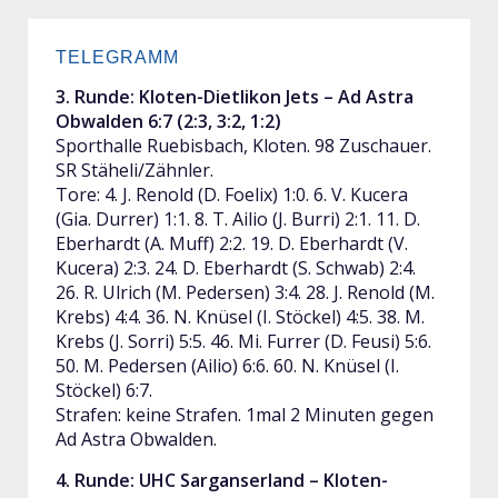
TELEGRAMM
3. Runde: Kloten-Dietlikon Jets – Ad Astra
Obwalden 6:7 (2:3, 3:2, 1:2)
Sporthalle Ruebisbach, Kloten. 98 Zuschauer.
SR Stäheli/Zähnler.
Tore: 4. J. Renold (D. Foelix) 1:0. 6. V. Kucera
(Gia. Durrer) 1:1. 8. T. Ailio (J. Burri) 2:1. 11. D.
Eberhardt (A. Muff) 2:2. 19. D. Eberhardt (V.
Kucera) 2:3. 24. D. Eberhardt (S. Schwab) 2:4.
26. R. Ulrich (M. Pedersen) 3:4. 28. J. Renold (M.
Krebs) 4:4. 36. N. Knüsel (I. Stöckel) 4:5. 38. M.
Krebs (J. Sorri) 5:5. 46. Mi. Furrer (D. Feusi) 5:6.
50. M. Pedersen (Ailio) 6:6. 60. N. Knüsel (I.
Stöckel) 6:7.
Strafen: keine Strafen. 1mal 2 Minuten gegen
Ad Astra Obwalden.
4. Runde: UHC Sarganserland – Kloten-