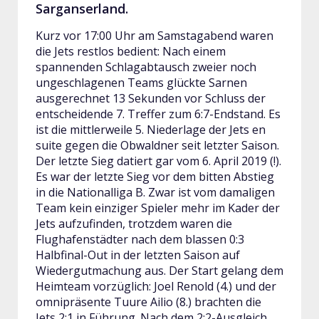
Sarganserland.
Kurz vor 17:00 Uhr am Samstagabend waren
die Jets restlos bedient: Nach einem
spannenden Schlagabtausch zweier noch
ungeschlagenen Teams glückte Sarnen
ausgerechnet 13 Sekunden vor Schluss der
entscheidende 7. Treffer zum 6:7-Endstand. Es
ist die mittlerweile 5. Niederlage der Jets en
suite gegen die Obwaldner seit letzter Saison.
Der letzte Sieg datiert gar vom 6. April 2019 (!).
Es war der letzte Sieg vor dem bitten Abstieg
in die Nationalliga B. Zwar ist vom damaligen
Team kein einziger Spieler mehr im Kader der
Jets aufzufinden, trotzdem waren die
Flughafenstädter nach dem blassen 0:3
Halbfinal-Out in der letzten Saison auf
Wiedergutmachung aus. Der Start gelang dem
Heimteam vorzüglich: Joel Renold (4.) und der
omnipräsente Tuure Ailio (8.) brachten die
Jets 2:1 in Führung. Nach dem 2:2-Ausgleich