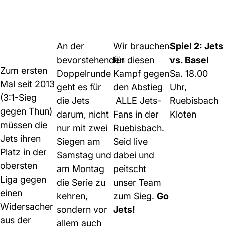
An der
Wir brauchen
Spiel 2: Jets
bevorstehenden
für diesen
vs. Basel
Zum ersten
Doppelrunde
Kampf gegen
Sa. 18.00
Mal seit 2013
geht es für
den Abstieg
Uhr,
(3:1-Sieg
die Jets
ALLE Jets-
Ruebisbach
gegen Thun)
darum, nicht
Fans in der
Kloten
müssen die
nur mit zwei
Ruebisbach.
Jets ihren
Siegen am
Seid live
Platz in der
Samstag und
dabei und
obersten
am Montag
peitscht
Liga gegen
die Serie zu
unser Team
einen
kehren,
zum Sieg.
Go
Widersacher
sondern vor
Jets!
aus der
allem auch