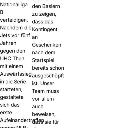
Nationalliga
den Baslern
B
zu zeigen,
verteidigen.
dass das
Nachdem die
Kontingent
Jets vor fünf
an
Jahren
Geschenken
gegen den
nach dem
UHC Thun
Startspiel
mit einem
bereits schon
Auswärtssieg
ausgeschöpft
in die Serie
ist. Unser
starteten,
Team muss
gestaltete
vor allem
sich das
auch
erste
beweisen,
Aufeinandertreffen
dass sie für
gegen NLB-