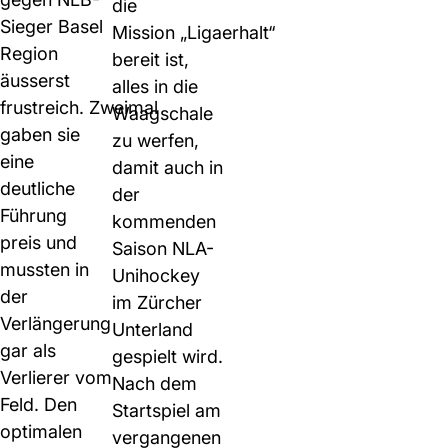
die
Sieger Basel
Mission „Ligaerhalt“
Region
bereit ist,
äusserst
alles in die
frustreich. Zweimal
Waagschale
gaben sie
zu werfen,
eine
damit auch in
deutliche
der
Führung
kommenden
preis und
Saison NLA-
mussten in
Unihockey
der
im Zürcher
Verlängerung
Unterland
gar als
gespielt wird.
Verlierer vom
Nach dem
Feld. Den
Startspiel am
optimalen
vergangenen