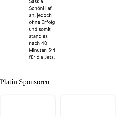
Saskia
Schöni lief
an, jedoch
ohne Erfolg
und somit
stand es
nach 40
Minuten 5:4
für die Jets.
Platin Sponsoren