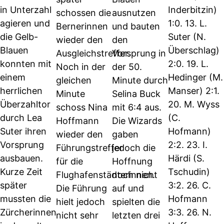
in Unterzahl
Inderbitzin)
schossen die
ausnutzen
agieren und
1:0. 13. L.
Bernerinnen
und bauten
die Gelb-
Suter (N.
wieder den
den
Blauen
Überschlag)
Ausgleichstreffer.
Vorsprung in
konnten mit
2:0. 19. L.
Noch in der
der 50.
einem
Hedinger (M.
gleichen
Minute durch
herrlichen
Manser) 2:1.
Minute
Selina Buck
Überzahltor
20. M. Wyss
schoss Nina
mit 6:4 aus.
durch Lea
(C.
Hoffmann
Die Wizards
Suter ihren
Hofmann)
wieder den
gaben
Vorsprung
2:2. 23. I.
Führungstreffer
jedoch die
ausbauen.
Härdi (S.
für die
Hoffnung
Kurze Zeit
Tschudin)
Flughafenstädterinnen.
noch nicht
später
3:2. 26. C.
Die Führung
auf und
mussten die
Hofmann
hielt jedoch
spielten die
Zürcherinnen
3:3. 26. N.
nicht sehr
letzten drei