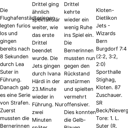
Drittel ging
Drittel
Die
Kloten-
ähnlich
kehrte
Flughafenstädterinnen
Dietlikon
spektakulär
wieder ein
legten furios
Jets -
weiter, wie
wenig Ruhe
los und
Wizards
das erste
ins Spiel ein.
gingen
Bern
Drittel
Die
bereits nach
Burgdorf 7:4
beendet
Bernerinnen
8 Sekunden
(2:2, 3:2,
wurde. Die
mussten nun
durch Lea
2:0)
Jets gingen
gegen den
Suter in
Sporthalle
durch Ivana
Rückstand
Führung.
Stighag,
Härdi in der
anstürmen
Danach gab
Kloten. 87
23.Minute
und spielten
es eine Serie
Zuschauer.
wieder in
vermehrt
von Strafen.
SR
Führung. Nur
offensiver.
Zuerst
Beck/Nieverg
zwei
Dies konnten
mussten die
Tore: 1. L.
Minuten
die Gelb-
Bernerinnen
Suter (R.
später
Blauen