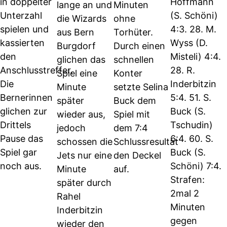
in doppelter
Hoffmann
lange an und
Minuten
Unterzahl
(S. Schöni)
die Wizards
ohne
spielen und
4:3. 28. M.
aus Bern
Torhüter.
kassierten
Wyss (D.
Burgdorf
Durch einen
den
Misteli) 4:4.
glichen das
schnellen
Anschlusstreffer.
28. R.
Spiel eine
Konter
Die
Inderbitzin
Minute
setzte Selina
Bernerinnen
5:4. 51. S.
später
Buck dem
glichen zur
Buck (S.
wieder aus,
Spiel mit
Drittels
Tschudin)
jedoch
dem 7:4
Pause das
6:4. 60. S.
schossen die
Schlussresultat
Spiel gar
Buck (S.
Jets nur eine
den Deckel
noch aus.
Schöni) 7:4.
Minute
auf.
Strafen:
später durch
2mal 2
Rahel
Minuten
Inderbitzin
gegen
wieder den