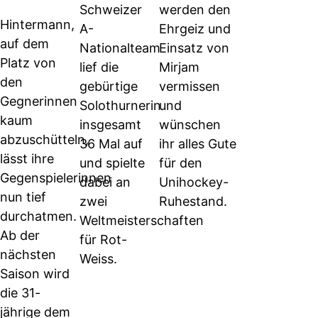
Schweizer
werden den
Hintermann,
A-
Ehrgeiz und
auf dem
Nationalteam
Einsatz von
Platz von
lief die
Mirjam
den
gebürtige
vermissen
Gegnerinnen
Solothurnerin
und
kaum
insgesamt
wünschen
abzuschütteln,
36 Mal auf
ihr alles Gute
lässt ihre
und spielte
für den
Gegenspielerinnen
dabei an
Unihockey-
nun tief
zwei
Ruhestand.
durchatmen.
Weltmeisterschaften
Ab der
für Rot-
nächsten
Weiss.
Saison wird
die 31-
jährige dem